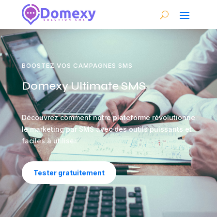
BOOSTEZ VOS CAMPAGNES SMS
Domexy Ultimate SMS
Découvrez comment notre plateforme révolutionne
le marketing par SMS avec des outils puissants et
faciles à utiliser.
Tester gratuitement