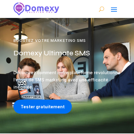
BOOSTEZ VOTRE MARKETING SMS
Domexy Ultimate SMS
Découvrez comment notre plateforme révolutionne
l’envoi de SMS marketing avec une efficacité
inégalée.
Tester gratuitement