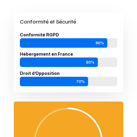
Conformité et Sécurité
Conformité RGPD
90%
90%
Hébergement en France
80%
80%
Droit d’Opposition
70%
70%